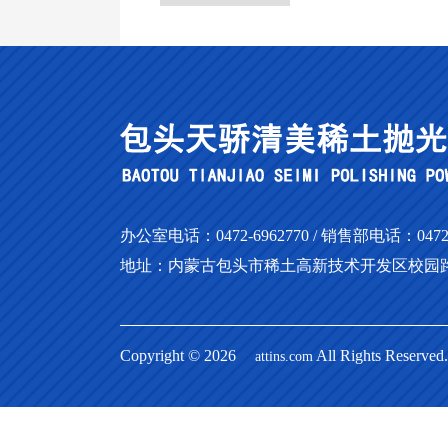
办公室电话：0472-6962770 / 销售部电话：0472-69
地址：内蒙古包头市稀土高新技术开发区校园路
Copyright © 2026
All Rights Res
attins.com