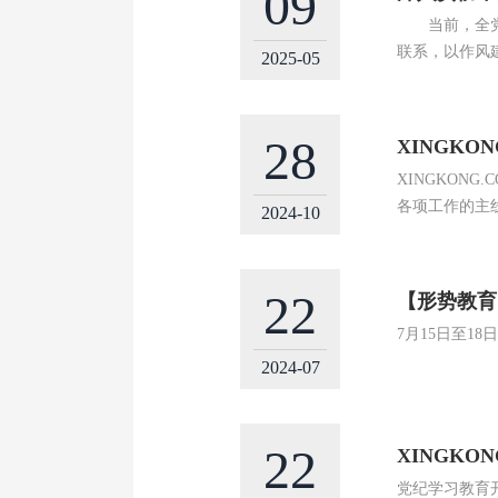
09
当前，全党正
联系，以作风
2025-05
28
XINGK
XINGKON
各项工作的主
2024-10
22
【形势教育
7月15日至
2024-07
22
XINGK
党纪学习教育开