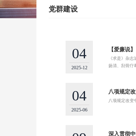
党群建设
04
【爱廉说】
《求是》杂志
扬清、刮骨疗
2025-12
04
八项规定改
八项规定改变
2025-06
深入贯彻中