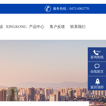
服务热线：0472-6962770
设
XINGKONG.COM-
产品中心
客户反馈
联系我们
星空(中国)
咨询热线
在线留言
返回顶部