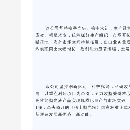
该公司坚持稳字当头、稳中求进，生产经
应变、积极求变，统筹抓好生产组织、市场开
断落地，海外市场空间持续拓展，出口业务量
均实现同比大幅增长，盈利能力显著增强，发展
该公司坚持创新驱动、科技赋能，科研攻
向，以重点科研项目为牵引，全力攻坚关键核
高性能抛光液产品实现规模化量产与市场突破，
1项；牵头修订的《稀土抛光粉》国家标准正式
新塑造发展新优势、新动能。