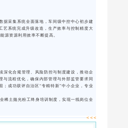
与数据采集系统全面落地，车间级中控中心初步建
工艺系统完成升级改造，生产效率与控制精度大
，能源资源利用效率不断提高。
续深化合规管理、风险防控与制度建设，推动企
理与流程优化，确保内部管理与外部监管要求同
固；成功获评自治区“专精特新”中小企业，专业
健全稀土抛光粉工终身培训制度，实现一线岗位全