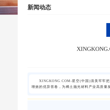
新闻动态
XINGKON
XINGKONG.COM-星空(中国)
增效的优异答卷，为稀土抛光材料产业高质量