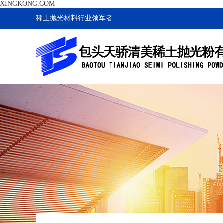
XINGKONG.COM
稀土抛光材料行业领军者