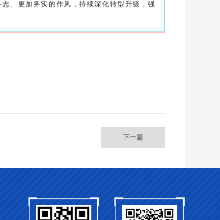
扬的斗志、更加务实的作风，持续深化转型升级，强
下一篇