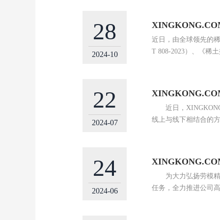
28
XINGKONG.
近日，由全球领先的稀土
T 808-2023）、《
2024-10
22
XINGKONG
近日，XINGKON
线上与线下相结合的
2024-07
24
为大力弘扬劳模精神
任务，全力推进公司
2024-06