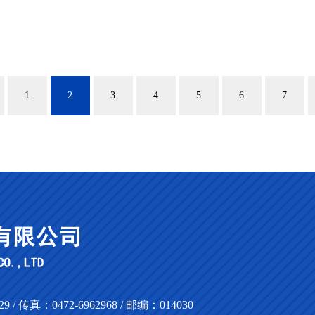
1
2
3
4
5
6
7
 / 传真：0472-6962968 / 邮编：014030