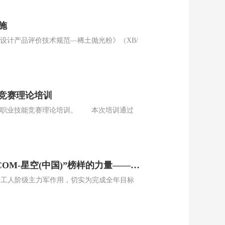
施
绿色设计产品评价技术规范—稀土抛光粉》（XB/
能竞赛理论培训
光粉工职业技能竞赛理论培训。 本次培训通过
XINGKONG.COM-星空(中国)清美公司举办“匠心传承 筑梦XINGKONG.COM-星空(中国)”榜样的力量——劳模、先进事迹宣讲
工人阶级主力军作用，切实为完成全年目标