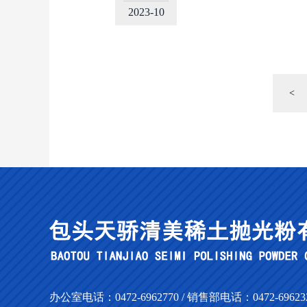
2023-10
<
办公室电话：0472-6962770 / 销售部电话：0472-6962329