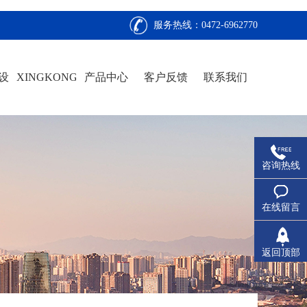
服务热线：0472-6962770
设
XINGKONG.COM-
产品中心
客户反馈
联系我们
星空(中国)
咨询热线
在线留言
返回顶部