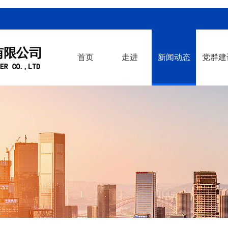
首页
走进
新闻动态
党群建
XINGKONG.COM-
星空(中国)