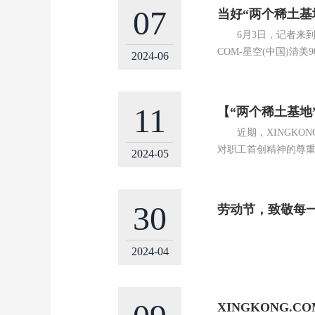
07
当好“两个稀土
6月3日，记者来到全球
COM-星空(中国)清
2024-06
11
近期，XINGKON
对职工首创精神的尊
2024-05
30
劳动节，致敬每
2024-04
XINGKONG.